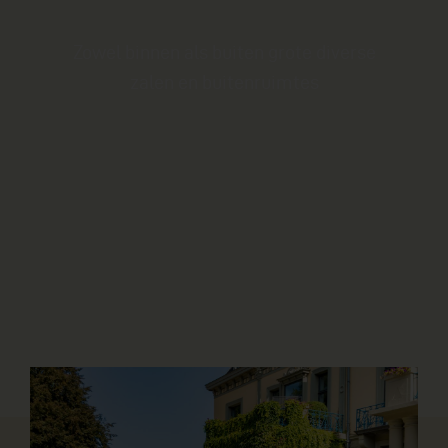
Zowel binnen als buiten grote diverse
zalen en buitenruimtes