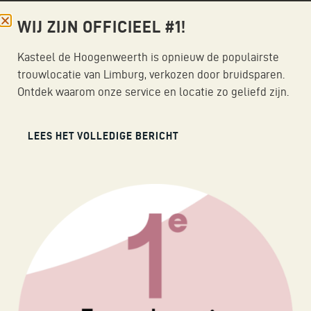
De bar van het kasteel is centraal gelegen in het
WIJ ZIJN OFFICIEEL #1!
midden van het kasteel. Deze is geschikt voor kleine
borrels of informele breaks. De bar is geschikt voor
Kasteel de Hoogenweerth is opnieuw de populairste
maximaal 20 gasten.
trouwlocatie van Limburg, verkozen door bruidsparen.
Ontdek waarom onze service en locatie zo geliefd zijn.
LEES HET VOLLEDIGE BERICHT