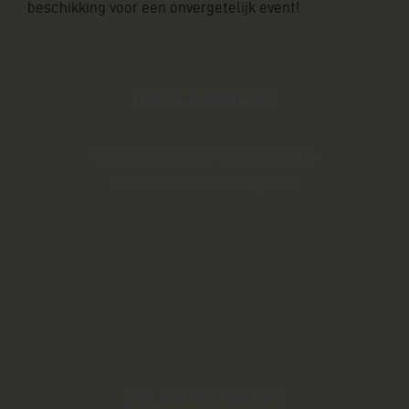
beschikking voor een onvergetelijk event!
ONZE KAMERS
Ontworpen door verschillende
architecten en designers
ZALEN/RUIMTES