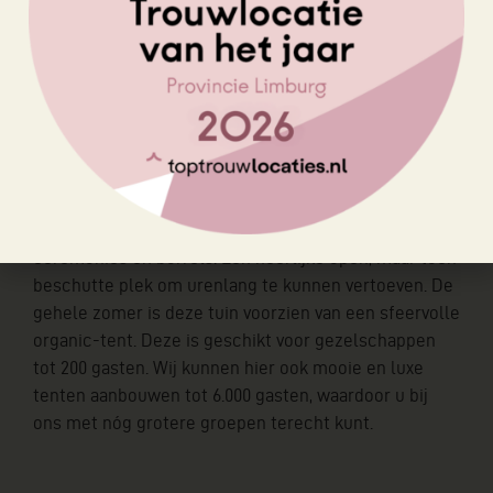
OMMUURDE ACHTERTUIN
De ommuurde achtertuin geeft het échte
authentieke kasteelgevoel. Door de ommuuring van
deze tuin, is deze uitermate geschikt voor diners,
ceremonies en borrels. Een heerlijke open, maar toch
beschutte plek om urenlang te kunnen vertoeven. De
gehele zomer is deze tuin voorzien van een sfeervolle
organic-tent. Deze is geschikt voor gezelschappen
tot 200 gasten. Wij kunnen hier ook mooie en luxe
tenten aanbouwen tot 6.000 gasten, waardoor u bij
ons met nóg grotere groepen terecht kunt.